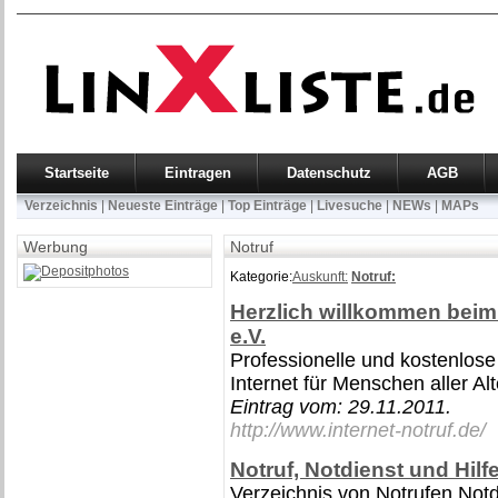
Startseite
Eintragen
Datenschutz
AGB
Verzeichnis
|
Neueste Einträge
|
Top Einträge
|
Livesuche
|
NEWs
|
MAPs
Werbung
Notruf
Kategorie:
Auskunft:
Notruf:
Herzlich willkommen beim 
e.V.
Professionelle und kostenlose
Internet für Menschen aller Al
Eintrag vom:
29.11.2011
.
http://www.internet-notruf.de/
Notruf, Notdienst und Hilfe
Verzeichnis von Notrufen Not