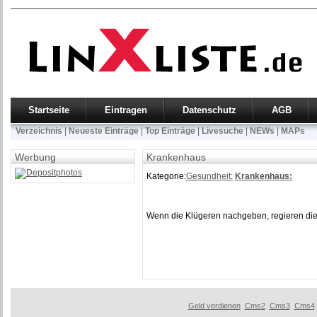
Startseite
Eintragen
Datenschutz
AGB
Verzeichnis
|
Neueste Einträge
|
Top Einträge
|
Livesuche
|
NEWs
|
MAPs
Werbung
Krankenhaus
Kategorie:
Gesundheit:
Krankenhaus:
Wenn die Klügeren nachgeben, regieren di
Geld verdienen
Cms2
Cms3
Cms4