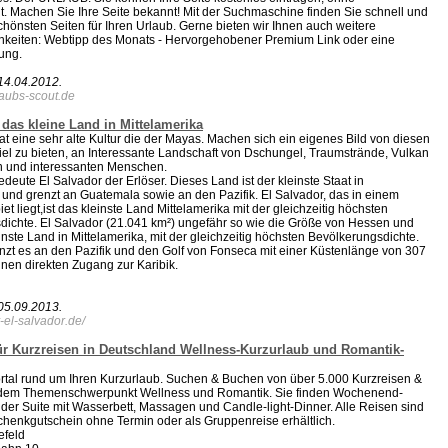
ht. Machen Sie Ihre Seite bekannt! Mit der Suchmaschine finden Sie schnell und
 schönsten Seiten für Ihren Urlaub. Gerne bieten wir Ihnen auch weitere
keiten: Webtipp des Monats - Hervorgehobener Premium Link oder eine
ung.
14.04.2012
.
laubs-scout.de
 das kleine Land in Mittelamerika
at eine sehr alte Kultur die der Mayas. Machen sich ein eigenes Bild von diesen
iel zu bieten, an Interessante Landschaft von Dschungel, Traumstrände, Vulkan
n und interessanten Menschen.
edeute El Salvador der Erlöser. Dieses Land ist der kleinste Staat in
 und grenzt an Guatemala sowie an den Pazifik. El Salvador, das in einem
t liegt,ist das kleinste Land Mittelamerika mit der gleichzeitig höchsten
dichte. El Salvador (21.041 km²) ungefähr so wie die Größe von Hessen und
inste Land in Mittelamerika, mit der gleichzeitig höchsten Bevölkerungsdichte.
zt es an den Pazifik und den Golf von Fonseca mit einer Küstenlänge von 307
inen direkten Zugang zur Karibik.
05.09.2013
.
-el-salvador.de/
für Kurzreisen in Deutschland Wellness-Kurzurlaub und Romantik-
rtal rund um Ihren Kurzurlaub. Suchen & Buchen von über 5.000 Kurzreisen &
t dem Themenschwerpunkt Wellness und Romantik. Sie finden Wochenend-
 der Suite mit Wasserbett, Massagen und Candle-light-Dinner. Alle Reisen sind
henkgutschein ohne Termin oder als Gruppenreise erhältlich.
efeld