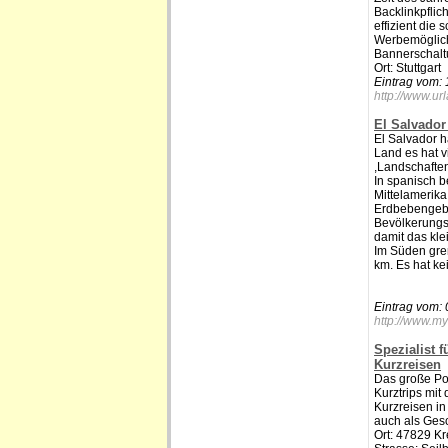
Backlinkpflic
effizient die
Werbemöglich
Bannerschalt
Ort: Stuttgart
Eintrag vom:
http://www.ur
El Salvador
El Salvador h
Land es hat v
,Landschafte
In spanisch b
Mittelamerika
Erdbebengebie
Bevölkerungs
damit das kle
Im Süden gren
km. Es hat ke
Eintrag vom:
http://www.my
Spezialist 
Kurzreisen
Das große Po
Kurztrips mi
Kurzreisen in
auch als Gesc
Ort: 47829 Kr