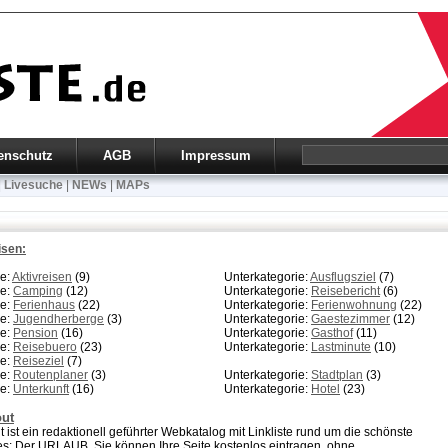
enschutz
AGB
Impressum
|
Livesuche
|
NEWs
|
MAPs
isen:
ie:
Aktivreisen
(9)
Unterkategorie:
Ausflugsziel
(7)
ie:
Camping
(12)
Unterkategorie:
Reisebericht
(6)
ie:
Ferienhaus
(22)
Unterkategorie:
Ferienwohnung
(22)
ie:
Jugendherberge
(3)
Unterkategorie:
Gaestezimmer
(12)
ie:
Pension
(16)
Unterkategorie:
Gasthof
(11)
ie:
Reisebuero
(23)
Unterkategorie:
Lastminute
(10)
ie:
Reiseziel
(7)
ie:
Routenplaner
(3)
Unterkategorie:
Stadtplan
(3)
ie:
Unterkunft
(16)
Unterkategorie:
Hotel
(23)
out
 ist ein redaktionell geführter Webkatalog mit Linkliste rund um die schönste
es: Der URLAUB. Sie können Ihre Seite kostenlos eintragen, ohne